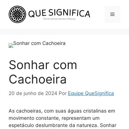
Pular
para
Menu
o
conteúdo
Sonhar com
Cachoeira
20 de junho de 2024
Por
Equipe QueSignifica
As cachoeiras, com suas águas cristalinas em
movimento constante, representam um
espetáculo deslumbrante da natureza. Sonhar