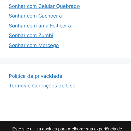
Sonhar com Celular Quebrado
Sonhar com Cachoeira
Sonhar com uma Feiticeira
Sonhar com Zumbi
Sonhar com Morcego
Política de privacidade
Termos e Condições de Uso
Este site utiliza cookies para melhorar sua experiência de
© 2026 Que Significa
• Built with
GeneratePress