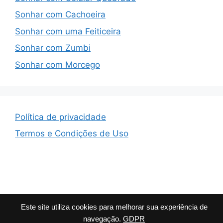
Sonhar com Cachoeira
Sonhar com uma Feiticeira
Sonhar com Zumbi
Sonhar com Morcego
Política de privacidade
Termos e Condições de Uso
Este site utiliza cookies para melhorar sua experiência de
© 2026 Que Significa
• Built with
GeneratePress
navegação.
GDPR