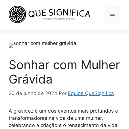
Pular
para
Menu
o
conteúdo
Sonhar com Mulher
Grávida
20 de junho de 2024
Por
Equipe QueSignifica
A gravidez é um dos eventos mais profundos e
transformadores na vida de uma mulher,
celebrando a criação e o renascimento da vida.