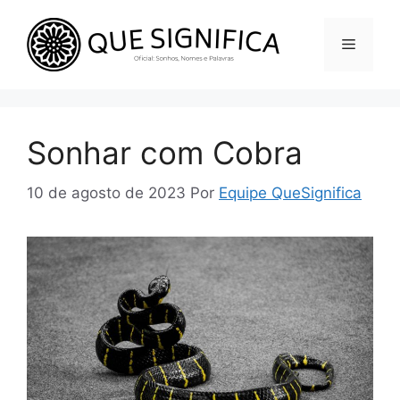
Pular
para
Menu
o
conteúdo
Sonhar com Cobra
10 de agosto de 2023
Por
Equipe QueSignifica